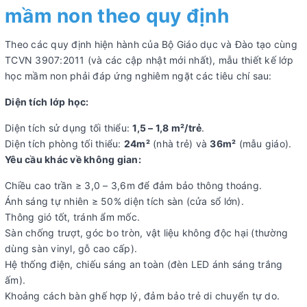
mầm non theo quy định
Theo các quy định hiện hành của Bộ Giáo dục và Đào tạo cùng
TCVN 3907:2011 (và các cập nhật mới nhất), mẫu thiết kế lớp
học mầm non phải đáp ứng nghiêm ngặt các tiêu chí sau:
Diện tích lớp học:
Diện tích sử dụng tối thiểu:
1,5 – 1,8 m²/trẻ
.
Diện tích phòng tối thiểu:
24m²
(nhà trẻ) và
36m²
(mẫu giáo).
Yêu cầu khác về không gian:
Chiều cao trần ≥ 3,0 – 3,6m để đảm bảo thông thoáng.
Ánh sáng tự nhiên ≥ 50% diện tích sàn (cửa sổ lớn).
Thông gió tốt, tránh ẩm mốc.
Sàn chống trượt, góc bo tròn, vật liệu không độc hại (thường
dùng sàn vinyl, gỗ cao cấp).
Hệ thống điện, chiếu sáng an toàn (đèn LED ánh sáng trắng
ấm).
Khoảng cách bàn ghế hợp lý, đảm bảo trẻ di chuyển tự do.