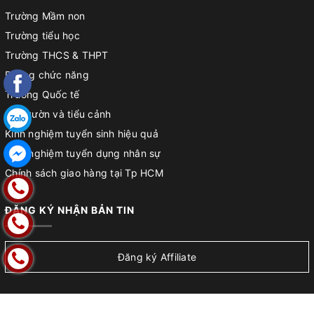
Trường Mầm non
Trường tiểu học
Trường THCS & THPT
Phòng chức năng
Trường Quốc tế
Sân vườn và tiểu cảnh
Kinh nghiệm tuyển sinh hiệu quả
Kinh nghiệm tuyển dụng nhân sự
Chính sách giao hàng tại Tp HCM
Chính sách đổi trả
ĐĂNG KÝ NHẬN BẢN TIN
Chính sách bảo hành sản phẩm
Hướng dẫn lắp đặt sản phẩm
Hướng dẫn mua hàng
Đăng ký Affiliate
Hướng dẫn thanh toán