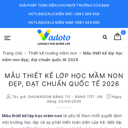
GIẢI PHÁP TOÀN DIỆN CHO NGÔI TRƯỜNG CỦA BẠN
HOTLINE/ZALO MIỀN BẮC: 0983 289 958
HOTLINE/ZALO MIỀN NAM: 0981 444 956
0
Trang chủ
Thiết kế trường mầm non
Mẫu thiết kế lớp học
mầm non đẹp, đạt chuẩn quốc tế 2026
MẪU THIẾT KẾ LỚP HỌC MẦM NON
ĐẸP, ĐẠT CHUẨN QUỐC TẾ 2026
Tác giả:
SHOWROOM BẢNG TỪ - BẢNG TỐT .VN
Ngày
đăng: 03/06/2026
Mẫu thiết kế lớp học mầm non
là yếu tố then chốt quyết định
môi trường học tập và sự phát triển toàn diện của trẻ. Một lớp