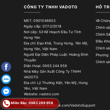
CÔNG TY TNHH VADOTO
HỖ TR
MST: 0901046602
Về Chún
Ngày cấp: 07/12/2018
Chính sá
Nơi cấp: Sở Kế Hoạch Đầu Tư Tỉnh
Chính S
Hưng Yên
Điều Kh
Địa chỉ: Đạo Khê, Trung Hưng, Yên Mỹ,
Chính s
Hưng Yên, Việt Nam
Người Đại Diện Pháp Luật: Hoàng Đình
Phương 
Thuyên
Chính s
Điện thoại: 0963 244 956
Nhà Máy Sản Xuất Công Ty TNHH
VADOTO
Địa chỉ: Lý Thường Kiệt, Yên Mỹ, Hưng
Yên, Việt Nam
Website: vadoto.com
Fanpage:
Miền Bắc: 0983 289 958
https://www.facebook.com/VadotoSupport