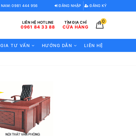
 NAM: 0981 444 956
ĐĂNG NHẬP
ĐĂNG KÝ
0
LIÊN HỆ HOTLINE
TÌM ĐỊA CHỈ
0961 84 33 88
CỬA HÀNG
 GIA TƯ VẤN
HƯỚNG DẪN
LIÊN HỆ