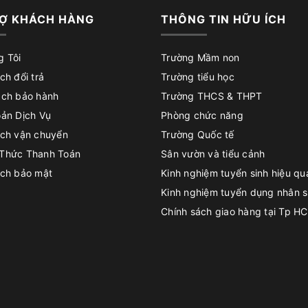
Ợ KHÁCH HÀNG
THÔNG TIN HỮU ÍCH
g Tôi
Trường Mầm non
ch đổi trả
Trường tiểu học
ách bảo hành
Trường THCS & THPT
oản Dịch Vụ
Phòng chức năng
ách vận chuyển
Trường Quốc tế
Thức Thanh Toán
Sân vườn và tiểu cảnh
ách bảo mật
Kinh nghiệm tuyển sinh hiệu qu
Kinh nghiệm tuyển dụng nhân 
Chính sách giao hàng tại Tp H
Chính sách đổi trả
Chính sách bảo hành sản phẩm
Hướng dẫn lắp đặt sản phẩm
Hướng dẫn mua hàng
Hướng dẫn thanh toán