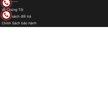
Về Chúng Tôi
Chính sách đổi trả
Chính Sách bảo hành
Điều Khoản Dịch Vụ
Chính sách vận chuyển
Phương Thức Thanh Toán
Chính sách bảo mật
THÔNG TIN HỮU ÍCH
Trường Mầm non
Trường tiểu học
Trường THCS & THPT
Phòng chức năng
Trường Quốc tế