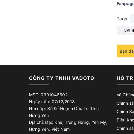
Fanpage
Tags:
Nội 
Bạn đa
CÔNG TY TNHH VADOTO
HỖ TR
MST: 0901046602
Về Chún
Ngày cấp: 07/12/2018
Chính sá
Nơi cấp: Sở Kế Hoạch Đầu Tư Tỉnh
Chính S
Hưng Yên
Điều Kh
Địa chỉ: Đạo Khê, Trung Hưng, Yên Mỹ,
Chính s
Hưng Yên, Việt Nam