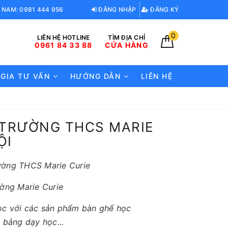
 NAM: 0981 444 956
ĐĂNG NHẬP
ĐĂNG KÝ
0
LIÊN HỆ HOTLINE
TÌM ĐỊA CHỈ
0961 84 33 88
CỬA HÀNG
 GIA TƯ VẤN
HƯỚNG DẪN
LIÊN HỆ
 TRƯỜNG THCS MARIE
ỘI
rường THCS Marie Curie
ường Marie Curie
học với các sản phẩm bàn ghế học
 bảng dạy học...