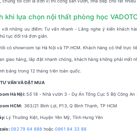
, chúng tôi còn là đơn vị thi công sân vườn, nhà bếp cho rất nhiề
ch khi lựa chọn nội thất phòng học VADOT
với những ưu điểm: Tư vấn nhanh - Lắng nghe ý kiến khách hàn
hủ tục đổi trả đơn giản.
tôi có showroom tại Hà Nội và TP.HCM. Khách hàng có thể trực ti
ian giao hàng, lắp đặt nhanh chóng, khách hàng không phải mất nhi
nh bảng trong 12 tháng trên toàn quốc.
 TƯ VẤN VÀ ĐẶT MUA
oom Hà Nội:
Số 18 - Nhà vườn 3 - Dự Án Tổng Cục 5 Bộ Công An - 
room HCM:
363/21 Bình Lợi, P13, Q Bình Thạnh, TP HCM
áy:
Lý Thường Kiệt, Huyện Yên Mỹ, Tỉnh Hưng Yên
zalo:
092 79 64 888
hoặc
0961 84 33 88