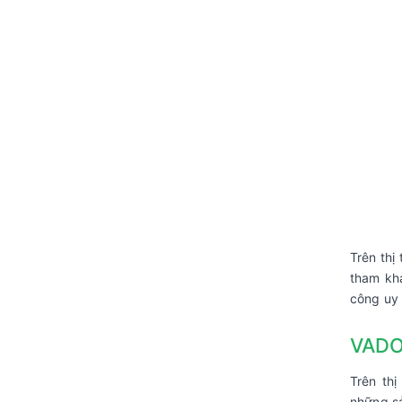
Trên thị
tham khả
công uy 
VADOT
Trên thị
những sả