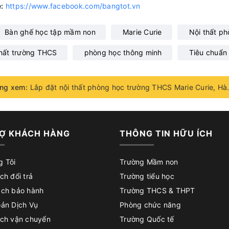
:
https://www.facebook.com/bangtot.vn
Bàn ghế học tập mầm non
Marie Curie
Nội thất p
thất trường THCS
phòng học thông minh
Tiêu chuẩn 
ng xem:
Lắp đặt nội thất p
Ợ KHÁCH HÀNG
THÔNG TIN HỮU ÍCH
g Tôi
Trường Mầm non
ch đổi trả
Trường tiểu học
ách bảo hành
Trường THCS & THPT
oản Dịch Vụ
Phòng chức năng
ách vận chuyển
Trường Quốc tế