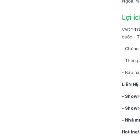
Ngoài ra
Lợi í
VADOTO 
quốc - T
- Chúng 
- Thời g
- Bảo hà
LIÊN HỆ
- Showr
- Show
- Nhà m
Hotline/