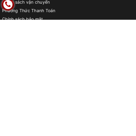
Chính sách vận chuyển
Phương Thức Thanh Toán
Chính sách bảo mật
THÔNG TIN HỮU ÍCH
Trường Mầm non
Trường tiểu học
Trường THCS & THPT
Phòng chức năng
Trường Quốc tế
Sân vườn và tiểu cảnh
Kinh nghiệm tuyển sinh hiệu quả
Kinh nghiệm tuyển dụng nhân sự
Chính sách giao hàng tại Tp HCM
Chính sách đổi trả
ĐĂNG KÝ NHẬN BẢN TIN