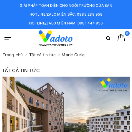
GIẢI PHÁP TOÀN DIỆN CHO NGÔI TRƯỜNG CỦA BẠN
HOTLINE/ZALO MIỀN BẮC: 0983 289 958
HOTLINE/ZALO MIỀN NAM: 0981 444 956
0
Trang chủ
Tất cả tin tức
Marie Curie
TẤT CẢ TIN TỨC