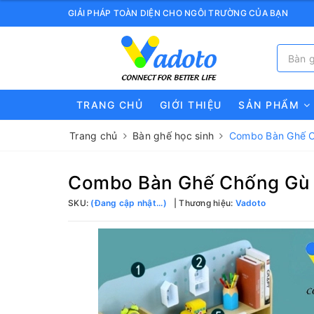
GIẢI PHÁP TOÀN DIỆN CHO NGÔI TRƯỜNG CỦA BẠN
TRANG CHỦ
GIỚI THIỆU
SẢN PHẨM
Trang chủ
Bàn ghế học sinh
Combo Bàn Ghế 
Combo Bàn Ghế Chống Gù
SKU:
(Đang cập nhật...)
Thương hiệu:
Vadoto