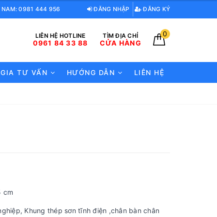
 NAM: 0981 444 956
ĐĂNG NHẬP
ĐĂNG KÝ
0
LIÊN HỆ HOTLINE
TÌM ĐỊA CHỈ
0961 84 33 88
CỬA HÀNG
 GIA TƯ VẤN
HƯỚNG DẪN
LIÊN HỆ
5 cm
nghiệp, Khung thép sơn tĩnh điện ,chân bàn chân