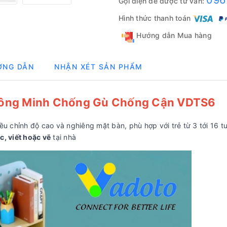
096
Gọi điện để được tư vấn:
Hình thức thanh toán
Hướng dẫn Mua hàng
ỚNG DẪN
NHẬN XÉT SẢN PHẨM
hông Minh Chống Gù Chống Cận VDTS6
u chỉnh độ cao và nghiêng mặt bàn, phù hợp với trẻ từ 3 tới 16 tu
c, viết hoặc vẽ
tại nhà