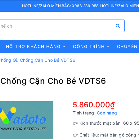
HOTLINE/ZALO MIỀN BẮC: 0983 289 958
HOTLINE/ZALO MIỀN
HỖ TRỢ KHÁCH HÀNG
CÔNG TRÌNH
CHUYÊN
Chống Gù Chống Cận Cho Bé VDTS6
 Chống Cận Cho Bé VDTS6
5.860.000₫
Tình trạng:
Còn hàng
👉 Kích thước mặt bàn: 60 x 9
👉 Chất liệu: mặt bàn gỗ công 