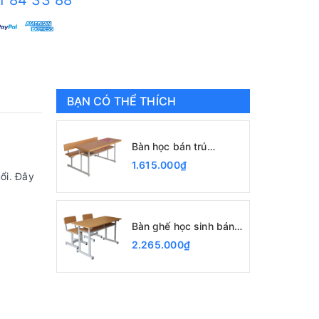
1 84 33 88
BẠN CÓ THỂ THÍCH
Bàn học bán trú
BBT101AG
1.615.000₫
ổi. Đây
Bàn ghế học sinh bán
trú BBT103-5G,
2.265.000₫
GBT103-5G