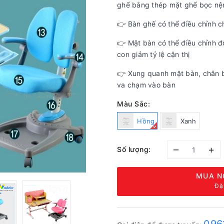
ghế bằng thép mặt ghế bọc n
👉 Bàn ghế có thể điều chỉnh c
👉 Mặt bàn có thể điều chỉnh đ
con giảm tỷ lệ cận thị
👉 Xung quanh mặt bàn, chân b
va chạm vào bàn
Màu Sắc:
Hồng
Xanh
–
+
Số lượng:
MUA N
Đặ