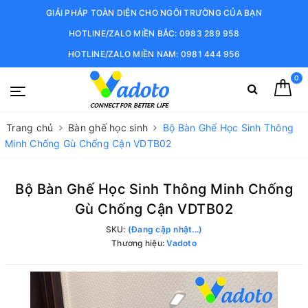
GIẢI PHÁP TOÀN DIỆN CHO NGÔI TRƯỜNG CỦA BẠN
HOTLINE/ZALO MIỀN BẮC: 0983 289 958
HOTLINE/ZALO MIỀN NAM: 0981 444 956
0
Trang chủ
Bàn ghế học sinh
Bộ Bàn Ghế Học Sinh Thông
Minh Chống Gù Chống Cận VDTB02
Bộ Bàn Ghế Học Sinh Thông Minh Chống
Gù Chống Cận VDTB02
SKU:
(Đang cập nhật...)
Thương hiệu:
Vadoto