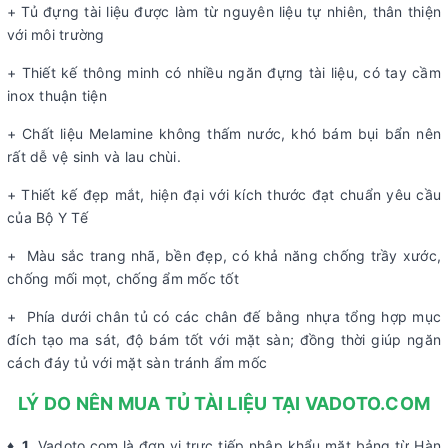
+ Tủ đựng tài liệu được làm từ nguyên liệu tự nhiên, thân thiện
với môi trường
+ Thiết kế thông minh có nhiều ngăn đựng tài liệu, có tay cầm
inox thuận tiện
+ Chất liệu Melamine không thấm nước, khó bám bụi bẩn nên
rất dễ vệ sinh và lau chùi.
+ Thiết kế đẹp mắt, hiện đại với kích thước đạt chuẩn yêu cầu
của Bộ Y Tế
+ Màu sắc trang nhã, bền đẹp, có khả năng chống trầy xước,
chống mối mọt, chống ẩm mốc tốt
+ Phía dưới chân tủ có các chân đế bằng nhựa tổng hợp mục
đích tạo ma sát, độ bám tốt với mặt sàn; đồng thời giúp ngăn
cách đáy tủ với mặt sàn tránh ẩm mốc
LÝ DO NÊN MUA TỦ TÀI LIỆU TẠI VADOTO.COM
♦ 1
. Vadoto.com là đơn vị trực tiếp nhập khẩu mặt bảng từ Hàn