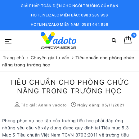
GIẢI PHÁP TOÀN DIỆN CHO NGÔI TRƯỜNG CỦA BẠN
HOTLINE/ZALO MIỀN BẮC: 0983 289 958
HOTLINE/ZALO MIỀN NAM: 0981 444 956
0
Trang chủ
Chuyên gia tư vấn
Tiêu chuẩn cho phòng chức
năng trong trường học
TIÊU CHUẨN CHO PHÒNG CHỨC
NĂNG TRONG TRƯỜNG HỌC
Tác giả:
Admin vadoto
Ngày đăng: 05/11/2021
Phòng phục vụ học tập của trường tiểu học phải đáp ứng
những yêu cầu về xây dựng được quy định tại Tiểu mục 5.3
Mục 5 Tiêu chuẩn Việt Nam TCVN 8793:2011 về trường tiểu