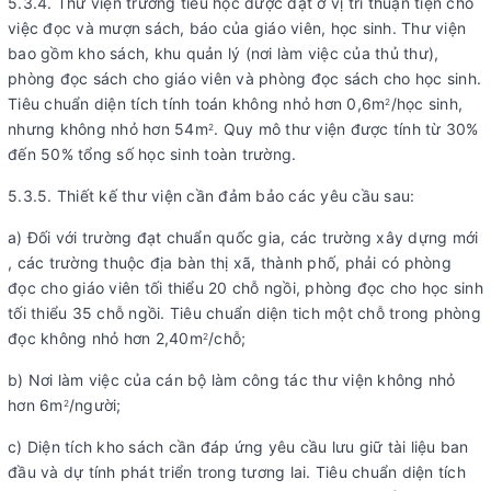
5.3.4. Thư viện trường tiểu học được đặt ở vị trí thuận tiện cho
việc đọc và mượn sách, báo của giáo viên, học sinh. Thư viện
bao gồm kho sách, khu quản lý (nơi làm việc của thủ thư),
phòng đọc sách cho giáo viên và phòng đọc sách cho học sinh.
Tiêu chuẩn diện tích tính toán không nhỏ hơn 0,6m
/học sinh,
2
nhưng không nhỏ hơn 54m
. Quy mô thư viện được tính từ 30%
2
đến 50% tổng số học sinh toàn trường.
5.3.5. Thiết kế thư viện cần đảm bảo các yêu cầu sau:
a) Đối với trường đạt chuẩn quốc gia, các trường xây dựng mới
, các trường thuộc địa bàn thị xã, thành phố, phải có phòng
đọc cho giáo viên tối thiểu 20 chỗ ngồi, phòng đọc cho học sinh
tối thiểu 35 chỗ ngồi. Tiêu chuẩn diện tich một chỗ trong phòng
đọc không nhỏ hơn 2,40m
/chỗ;
2
b) Nơi làm việc của cán bộ làm công tác thư viện không nhỏ
hơn 6m
/người;
2
c) Diện tích kho sách cần đáp ứng yêu cầu lưu giữ tài liệu ban
đầu và dự tính phát triển trong tương lai. Tiêu chuẩn diện tích