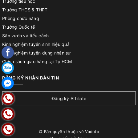
Trường tiểu học
Trường THCS & THPT
Phòng chức năng
Trường Quốc tế
Sân vườn và tiểu cảnh
Kinh nghiệm tuyển sinh hiệu quả
Kinh nghiệm tuyển dụng nhân sự
Chính sách giao hàng tại Tp HCM
Chính sách đổi trả
ĐĂNG KÝ NHẬN BẢN TIN
Chính sách bảo hành sản phẩm
Hướng dẫn lắp đặt sản phẩm
Hướng dẫn mua hàng
Đăng ký Affiliate
Hướng dẫn thanh toán
© Bản quyền thuộc về
Vadoto