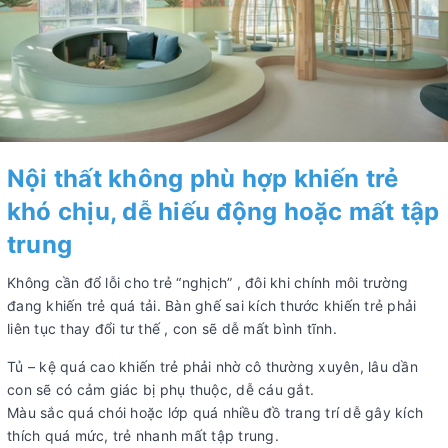
Nội thất không phù hợp khiến trẻ
khó chịu, dễ hiếu động hoặc mất tập
trung
Không cần đổ lỗi cho trẻ “nghịch” , đôi khi chính môi trường
đang khiến trẻ quá tải. Bàn ghế sai kích thước khiến trẻ phải
liên tục thay đổi tư thế , con sẽ dễ mất bình tĩnh.
Tủ – kệ quá cao khiến trẻ phải nhờ cô thường xuyên, lâu dần
con sẽ có cảm giác bị phụ thuộc, dễ cáu gắt.
Màu sắc quá chói hoặc lớp quá nhiều đồ trang trí dễ gây kích
thích quá mức, trẻ nhanh mất tập trung.