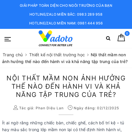
GIẢI PHÁP TOÀN DIỆN CHO NGÔI TRƯỜNG CỦA BẠN
HOTLINE/ZALO MIỀN BẮC: 0983 289 958
HOTLINE/ZALO MIỀN NAM: 0981 444 956
0
Trang chủ
Thiết kế nội thất trường học
Nội thất mầm non
ảnh hưởng thế nào đến hành vi và khả năng tập trung của trẻ?
NỘI THẤT MẦM NON ẢNH HƯỞNG
THẾ NÀO ĐẾN HÀNH VI VÀ KHẢ
NĂNG TẬP TRUNG CỦA TRẺ?
Tác giả:
Phan Diệu Lan
Ngày đăng: 02/12/2025
Ít ai ngờ rằng những chiếc bàn, chiếc ghế, cách bố trí kệ – tủ
hay màu sắc trong lớp mầm non lại có thể định hình hành vi,