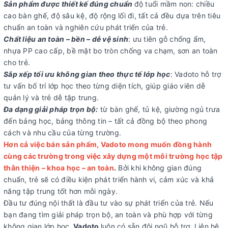
Sản phẩm được thiết kế đúng chuẩn
độ tuổi mầm non: chiều
cao bàn ghế, độ sâu kệ, độ rộng lối đi, tất cả đều dựa trên tiêu
chuẩn an toàn và nghiên cứu phát triển của trẻ.
Chất liệu an toàn – bền – dễ vệ sinh
: ưu tiên gỗ chống ẩm,
nhựa PP cao cấp, bề mặt bo tròn chống va chạm, sơn an toàn
cho trẻ.
Sắp xếp tối ưu không gian theo thực tế lớp học
: Vadoto hỗ trợ
tư vấn bố trí lớp học theo từng diện tích, giúp giáo viên dễ
quản lý và trẻ dễ tập trung.
Đa dạng giải pháp trọn bộ:
từ bàn ghế, tủ kệ, giường ngủ trưa
đến bảng học, bảng thông tin – tất cả đồng bộ theo phong
cách và nhu cầu của từng trường.
Hơn cả việc bán sản phẩm, Vadoto mong muốn đồng hành
cùng các trường trong việc xây dựng một môi trường học tập
thân thiện – khoa học – an toàn
.
Bởi khi không gian đúng
chuẩn, trẻ sẽ có điều kiện phát triển hành vi, cảm xúc và khả
năng tập trung tốt hơn mỗi ngày.
Đầu tư đúng nội thất là đầu tư vào sự phát triển của trẻ. Nếu
bạn đang tìm giải pháp trọn bộ, an toàn và phù hợp với từng
không gian lớp học
, Vadoto
luôn có sẵn đội ngũ hỗ trợ. Liên hệ