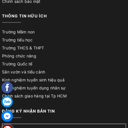
Chính sách bảo mật
THÔNG TIN HỮU ÍCH
Trường Mầm non
Trường tiểu học
Trường THCS & THPT
Phòng chức năng
Trường Quốc tế
Sân vườn và tiểu cảnh
Kinh nghiệm tuyển sinh hiệu quả
Kinh nghiệm tuyển dụng nhân sự
Chính sách giao hàng tại Tp HCM
Chính sách đổi trả
ĐĂNG KÝ NHẬN BẢN TIN
Chính sách bảo hành sản phẩm
Hướng dẫn lắp đặt sản phẩm
Hướng dẫn mua hàng