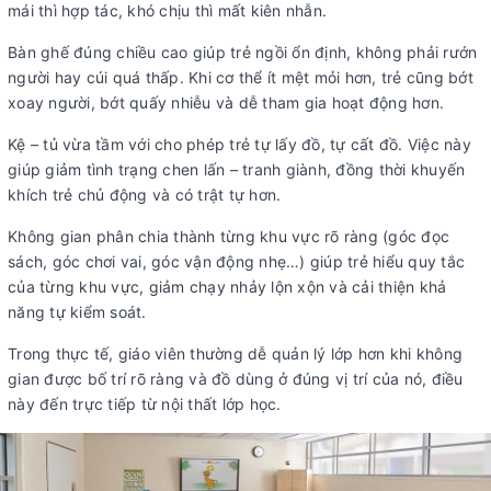
mái thì hợp tác, khó chịu thì mất kiên nhẫn.
Bàn ghế đúng chiều cao giúp trẻ ngồi ổn định, không phải rướn
người hay cúi quá thấp. Khi cơ thể ít mệt mỏi hơn, trẻ cũng bớt
xoay người, bớt quấy nhiễu và dễ tham gia hoạt động hơn.
Kệ – tủ vừa tầm với cho phép trẻ tự lấy đồ, tự cất đồ. Việc này
giúp giảm tình trạng chen lấn – tranh giành, đồng thời khuyến
khích trẻ chủ động và có trật tự hơn.
Không gian phân chia thành từng khu vực rõ ràng (góc đọc
sách, góc chơi vai, góc vận động nhẹ…) giúp trẻ hiểu quy tắc
của từng khu vực, giảm chạy nhảy lộn xộn và cải thiện khả
năng tự kiểm soát.
Trong thực tế, giáo viên thường dễ quản lý lớp hơn khi không
gian được bố trí rõ ràng và đồ dùng ở đúng vị trí của nó, điều
này đến trực tiếp từ nội thất lớp học.