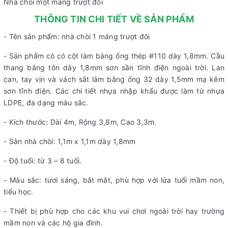
Nhà chòi một máng trượt đôi
THÔNG TIN CHI TIẾT VỀ SẢN PHẨM
- Tên sản phẩm: nhà chòi 1 máng trượt đôi
- Sản phẩm có có cột làm bàng ống thép #110 dày 1,8mm. Cầu
thang bằng tôn dày 1,8mm sơn sần tĩnh điện ngoài trời. Lan
can, tay vịn và vách sắt làm bằng ống 32 dày 1,5mm mạ kẽm
sơn tĩnh điện. Các chi tiết nhựa nhập khẩu được làm từ nhựa
LDPE, đa dạng màu sắc.
- Kích thước: Dài 4m, Rộng 3,8m, Cao 3,3m.
- Sàn nhà chòi: 1,1m x 1,1m dày 1,8mm
- Độ tuổi: từ 3 – 8 tuổi.
- Màu sắc: tươi sáng, bắt mắt, phù hợp với lứa tuổi mầm non,
tiểu học.
- Thiết bị phù hợp cho các khu vui chơi ngoài trời hay trường
mầm non và các hộ gia đình.