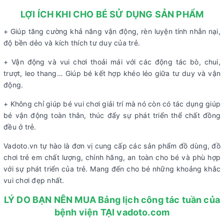
LỢI ÍCH KHI CHO BÉ SỬ DỤNG SẢN PHẨM
+ Giúp tăng cường khả năng vận động, rèn luyện tính nhẫn nại,
độ bền dẻo và kích thích tư duy của trẻ.
+ Vận động và vui chơi thoải mái với các động tác bò, chui,
trượt, leo thang… Giúp bé kết hợp khéo léo giữa tư duy và vận
động.
+ Không chỉ giúp bé vui chơi giải trí mà nó còn có tác dụng giúp
bé vận động toàn thân, thúc đẩy sự phát triển thể chất đồng
đều ở trẻ.
Vadoto.vn tự hào là đơn vị cung cấp các sản phẩm đồ dùng, đồ
chơi trẻ em chất lượng, chính hãng, an toàn cho bé và phù hợp
với s
ự phát triển của trẻ. Mang đến cho bé những khoảng khắc
vui chơi đẹp nhất.
LÝ DO BẠN NÊN MUA Bảng lịch công tác tuần của
bệnh viện TẠI vadoto.com