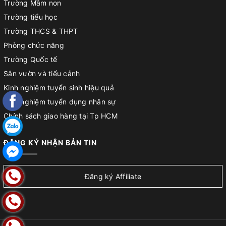
Trường Mầm non
Trường tiểu học
Trường THCS & THPT
Phòng chức năng
Trường Quốc tế
Sân vườn và tiểu cảnh
Kinh nghiệm tuyển sinh hiệu quả
Kinh nghiệm tuyển dụng nhân sự
Chính sách giao hàng tại Tp HCM
Chính sách đổi trả
ĐĂNG KÝ NHẬN BẢN TIN
Chính sách bảo hành sản phẩm
Hướng dẫn lắp đặt sản phẩm
Hướng dẫn mua hàng
Đăng ký Affiliate
Hướng dẫn thanh toán