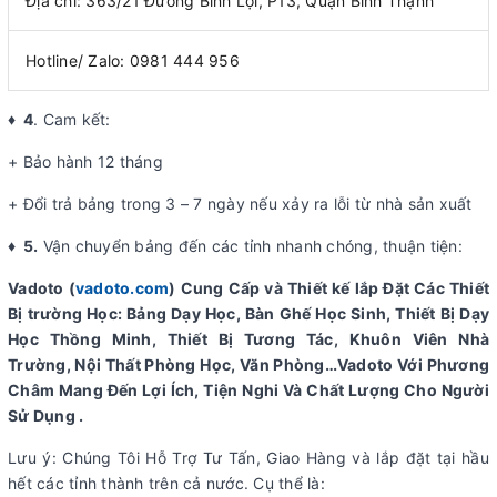
Địa chỉ: 363/21 Đường Bình Lợi, P13, Quận Bình Thạnh
Hotline/ Zalo: 0981 444 956
♦ 4
. Cam kết:
+ Bảo hành 12 tháng
+ Đổi trả bảng trong 3 – 7 ngày nếu xảy ra lỗi từ nhà sản xuất
♦ 5.
Vận chuyển bảng đến các tỉnh nhanh chóng, thuận tiện:
Vadoto (
vadoto.com
) Cung Cấp và Thiết kế lắp Đặt Các Thiết
Bị trường Học: Bảng Dạy Học, Bàn Ghế Học Sinh, Thiết Bị Dạy
Học Thồng Minh, Thiết Bị Tương Tác, Khuôn Viên Nhà
Trường, Nội Thất Phòng Học, Văn Phòng…Vadoto Với Phương
Châm Mang Đến Lợi Ích, Tiện Nghi Và Chất Lượng Cho Người
Sử Dụng .
Lưu ý: Chúng Tôi Hỗ Trợ Tư Tấn, Giao Hàng và lắp đặt tại hầu
hết các tỉnh thành trên cả nước. Cụ thể là: