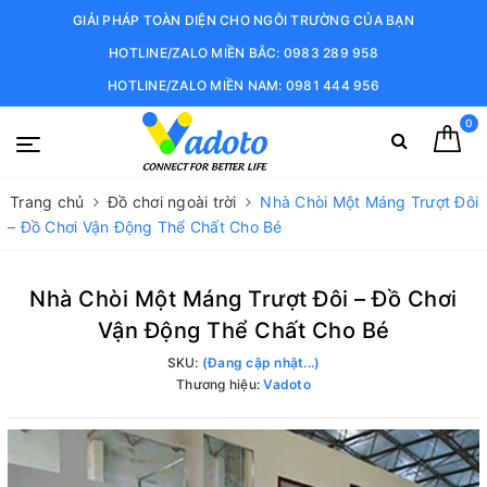
GIẢI PHÁP TOÀN DIỆN CHO NGÔI TRƯỜNG CỦA BẠN
HOTLINE/ZALO MIỀN BẮC: 0983 289 958
HOTLINE/ZALO MIỀN NAM: 0981 444 956
0
Trang chủ
Đồ chơi ngoài trời
Nhà Chòi Một Máng Trượt Đôi
– Đồ Chơi Vận Động Thể Chất Cho Bé
Nhà Chòi Một Máng Trượt Đôi – Đồ Chơi
Vận Động Thể Chất Cho Bé
SKU:
(Đang cập nhật...)
Thương hiệu:
Vadoto