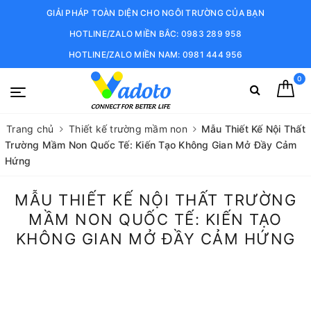
GIẢI PHÁP TOÀN DIỆN CHO NGÔI TRƯỜNG CỦA BẠN
HOTLINE/ZALO MIỀN BẮC: 0983 289 958
HOTLINE/ZALO MIỀN NAM: 0981 444 956
0
Trang chủ
Thiết kế trường mầm non
Mẫu Thiết Kế Nội Thất
Trường Mầm Non Quốc Tế: Kiến Tạo Không Gian Mở Đầy Cảm
Hứng
MẪU THIẾT KẾ NỘI THẤT TRƯỜNG
MẦM NON QUỐC TẾ: KIẾN TẠO
KHÔNG GIAN MỞ ĐẦY CẢM HỨNG