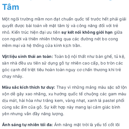
Tâm
Một ngôi trường mầm non đạt chuẩn quốc tế trước hết phải giải
quyết được bài toán về mặt tâm lý và công năng đối với trẻ
nhỏ. Kiến trúc hiện đại ưu tiên
sự kết nối không giới hạn
giữa
con người và thiên nhiên thông qua các đường nét bo cong
mềm mại và hệ thống cửa kính kịch trần.
Vật liệu sinh thái an toàn:
Toàn bộ nội thất như bàn ghế, tủ kệ,
sàn nhà đều ưu tiên sử dụng gỗ tự nhiên cao cấp, bo tròn các
góc cạnh để triệt tiêu hoàn toàn nguy cơ chấn thương khi trẻ
chạy nhảy.
Màu sắc kích thích tư duy:
Thay vì những mảng màu sặc sỡ lộn
xộn dễ gây xao nhãng, xu hướng quốc tế chuộng các gam màu
dịu mát, hài hòa như trắng kem, vàng nhạt, xanh lá pastel phối
cùng sắc ấm của gỗ. Sự kết hợp này mang lại cảm giác bình
yên nhưng vẫn đầy năng lượng.
Ánh sáng tự nhiên tối đa:
Ánh nắng mặt trời là yếu tố cốt lõi