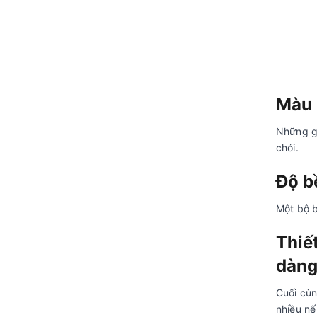
Màu 
Những ga
chói.
Độ b
Một bộ b
Thiế
dàng
Cuối cùn
nhiều nế