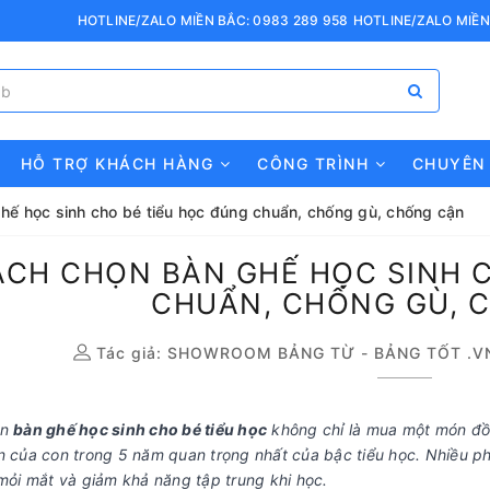
HOTLINE/ZALO MIỀN BẮC: 0983 289 958
HOTLINE/ZALO MIỀN
HỖ TRỢ KHÁCH HÀNG
CÔNG TRÌNH
CHUYÊN
hế học sinh cho bé tiểu học đúng chuẩn, chống gù, chống cận
ÁCH CHỌN BÀN GHẾ HỌC SINH C
CHUẨN, CHỐNG GÙ, 
Tác giả:
SHOWROOM BẢNG TỪ - BẢNG TỐT .V
ọn
bàn ghế học sinh cho bé tiểu học
không chỉ là mua một món đồ n
n của con trong 5 năm quan trọng nhất của bậc tiểu học. Nhiều ph
 mỏi mắt và giảm khả năng tập trung khi học.