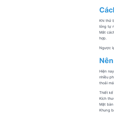
Cách
Khi thử 
lỏng tự 
Mắt cách
hợp.
Ngược lạ
Nên 
Hiện nay
nhiều ph
thoải má
Thiết k
Kích thư
Mặt bà
Khung bà