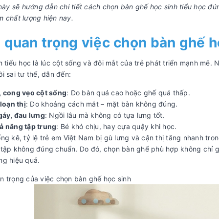
 này sẽ hướng dẫn chi tiết cách chọn bàn ghế học sinh tiểu học đún
 chất lượng hiện nay.
quan trọng việc chọn bàn ghế họ
n tiểu học là lúc cột sống và đôi mắt của trẻ phát triển mạnh mẽ.
i sai tư thế, dẫn đến:
, cong vẹo cột sống
: Do bàn quá cao hoặc ghế quá thấp.
 loạn thị
: Do khoảng cách mắt – mặt bàn không đúng.
gáy, đau lưng
: Ngồi lâu mà không có tựa lưng tốt.
ả năng tập trung
: Bé khó chịu, hay cựa quậy khi học.
ng kê, tỷ lệ trẻ em Việt Nam bị gù lưng và cận thị tăng nhanh tr
 tập không đúng chuẩn. Do đó, chọn bàn ghế phù hợp không chỉ 
ng hiệu quả.
 trọng của việc chọn bàn ghế học sinh