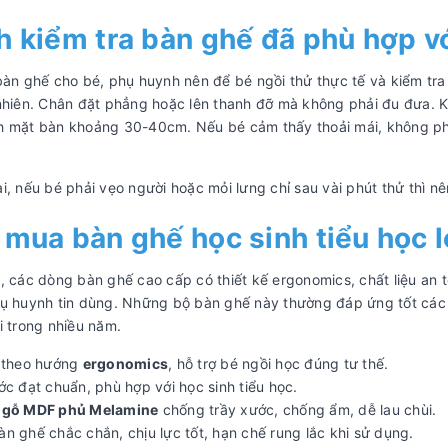
 kiểm tra bàn ghế đã phù hợp v
bàn ghế cho bé, phụ huynh nên để bé ngồi thử thực tế và kiểm tra 
nhiên. Chân đặt phẳng hoặc lên thanh đỡ mà không phải đu đưa. K
 mặt bàn khoảng 30-40cm. Nếu bé cảm thấy thoải mái, không phả
i, nếu bé phải vẹo người hoặc mỏi lưng chỉ sau vài phút thử thì 
mua bàn ghế học sinh tiểu học l
, các dòng bàn ghế cao cấp có thiết kế ergonomics, chất liệu an
ụ huynh tin dùng. Những bộ bàn ghế này thường đáp ứng tốt các 
i trong nhiều năm.
ế theo hướng
ergonomics
, hỗ trợ bé ngồi học đúng tư thế.
ớc đạt chuẩn, phù hợp với học sinh tiểu học.
n
gỗ MDF phủ Melamine
chống trầy xước, chống ẩm, dễ lau chùi.
n ghế chắc chắn, chịu lực tốt, hạn chế rung lắc khi sử dụng.