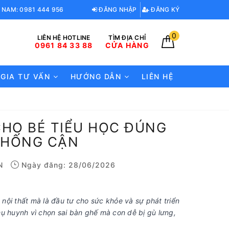
 NAM: 0981 444 956
ĐĂNG NHẬP
ĐĂNG KÝ
0
LIÊN HỆ HOTLINE
TÌM ĐỊA CHỈ
0961 84 33 88
CỬA HÀNG
 GIA TƯ VẤN
HƯỚNG DẪN
LIÊN HỆ
HO BÉ TIỂU HỌC ĐÚNG
MỤC LỤC
CHỐNG CẬN
Kích thước bàn ghế phải phù hợp
với chiều cao và độ tuổi của bé
N
Ngày đăng: 28/06/2026
Thiết kế ergonomics hỗ trợ chống
gù chống cận
Chất liệu sản phẩm an toàn cho trẻ.
ội thất mà là đầu tư cho sức khỏe và sự phát triển
Màu sắc cũng đóng vai trò quan
ụ huynh vì chọn sai bàn ghế mà con dễ bị gù lưng,
trọng
Độ bền và khả năng chịu lực