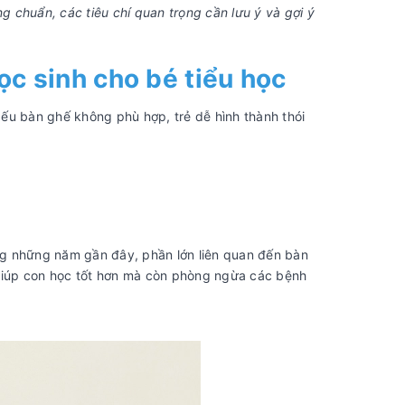
g chuẩn, các tiêu chí quan trọng cần lưu ý và gợi ý
Thiết kế nên thông minh và tiện lợi
với hộc tủ hoặc kệ để sách vở, dễ
dàng di chuyển và lắp ráp khi cần.
c sinh cho bé tiểu học
DANH MỤC
 Nếu bàn ghế không phù hợp, trẻ dễ hình thành thói
Bảng dạy học
Bàn ghế học sinh
Thiết bị dạy học thông minh
Nội thất trường học
ong những năm gần đây, phần lớn liên quan đến bàn
Khu vui chơi và vận động
giúp con học tốt hơn mà còn phòng ngừa các bệnh
Phòng chức năng
Thiết Bị Nhà Bếp Nhà Trường
Sân vườn, tiểu cảnh