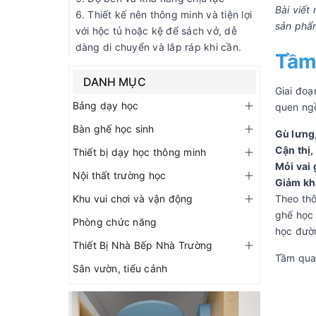
Bài viết
sản phẩm
Tầm 
Giai đoạ
quen ngồ
Gù lưng
Cận thị,
Mỏi vai 
Giảm kh
Theo thố
ghế học
học đườ
Tầm quan