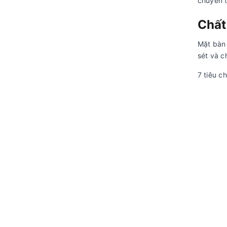
chuyển t
Chất
Mặt bàn 
sét và c
7 tiêu c