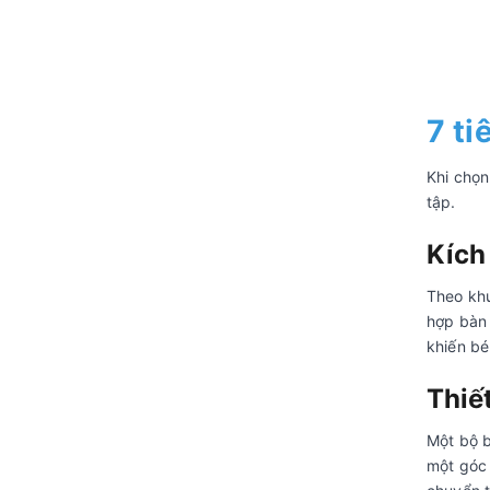
7 ti
Khi chọn
tập.
Kích
Theo khu
hợp bàn
khiến bé
Thiế
Một bộ b
một góc 