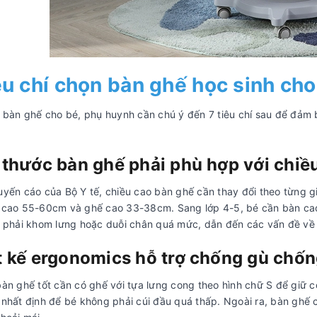
êu chí chọn bàn ghế học sinh ch
 bàn ghế cho bé, phụ huynh cần chú ý đến 7 tiêu chí sau để đảm b
 thước bàn ghế phải phù hợp với chiều
yến cáo của Bộ Y tế, chiều cao bàn ghế cần thay đổi theo từng gia
 cao 55-60cm và ghế cao 33-38cm. Sang lớp 4-5, bé cần bàn cao
 phải khom lưng hoặc duỗi chân quá mức, dẫn đến các vấn đề về 
t kế ergonomics hỗ trợ chống gù chốn
àn ghế tốt cần có ghế với tựa lưng cong theo hình chữ S để giữ 
nhất định để bé không phải cúi đầu quá thấp. Ngoài ra, bàn ghế 