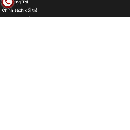
Về Chúng Tôi
Chính sách đổi trả
Chính Sách bảo hành
Điều Khoản Dịch Vụ
Chính sách vận chuyển
Phương Thức Thanh Toán
Chính sách bảo mật
THÔNG TIN HỮU ÍCH
Trường Mầm non
Trường tiểu học
Trường THCS & THPT
Phòng chức năng
Trường Quốc tế
Sân vườn và tiểu cảnh