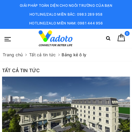
GIẢI PHÁP TOÀN DIỆN CHO NGÔI TRƯỜNG CỦA BẠN
HOTLINE/ZALO MIỀN BẮC: 0983 289 958
HOTLINE/ZALO MIỀN NAM: 0981 444 956
0
Trang chủ
Tất cả tin tức
Bảng kẻ ô ly
TẤT CẢ TIN TỨC