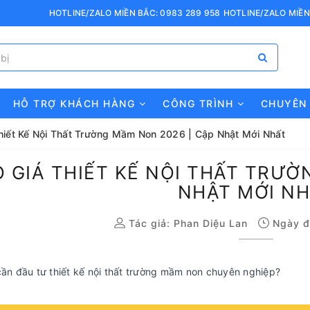
HOTLINE/ZALO MIỀN BẮC: 0983 289 958
HOTLINE/ZALO MIỀN
HỖ TRỢ KHÁCH HÀNG
CÔNG TRÌNH
CHUYÊN
hiết Kế Nội Thất Trường Mầm Non 2026 | Cập Nhật Mới Nhất
 GIÁ THIẾT KẾ NỘI THẤT TRƯỜ
NHẬT MỚI N
Tác giả:
Phan Diệu Lan
Ngày đ
cần đầu tư thiết kế nội thất trường mầm non chuyên nghiệp?