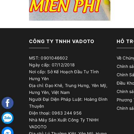
CÔNG TY TNHH VADOTO
HỖ TR
MST: 0901046602
Về Chún
Ngày cấp: 07/12/2018
Chính sá
Nơi cấp: Sở Kế Hoạch Đầu Tư Tỉnh
Chính S
Hưng Yên
Điều Kh
Địa chỉ: Đạo Khê, Trung Hưng, Yên Mỹ,
Chính s
Hưng Yên, Việt Nam
Người Đại Diện Pháp Luật: Hoàng Đình
Phương 
Thuyên
Chính s
Điện thoại: 0963 244 956
Nhà Máy Sản Xuất Công Ty TNHH
VADOTO
Địa chỉ: Lý Thường Kiệt, Yên Mỹ, Hưng