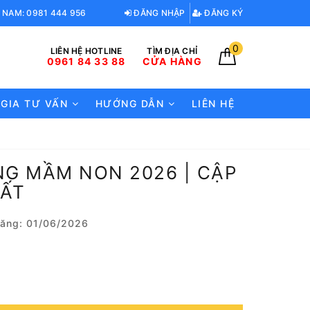
 NAM: 0981 444 956
ĐĂNG NHẬP
ĐĂNG KÝ
0
LIÊN HỆ HOTLINE
TÌM ĐỊA CHỈ
0961 84 33 88
CỬA HÀNG
 GIA TƯ VẤN
HƯỚNG DẪN
LIÊN HỆ
NG MẦM NON 2026 | CẬP
HẤT
ăng: 01/06/2026