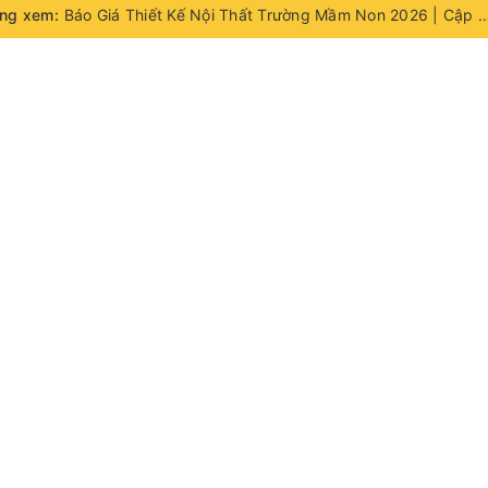
ng xem:
Báo Giá Thiết Kế Nội Thất Trường Mầm Non 2026 | Cậ