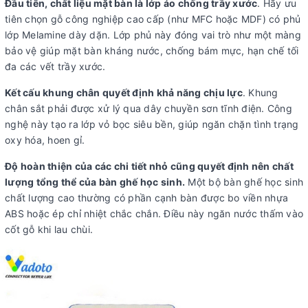
Đầu tiên, chất liệu mặt bàn là lớp áo chống trầy xước
. Hãy ưu
tiên chọn gỗ công nghiệp cao cấp (như MFC hoặc MDF) có phủ
lớp Melamine dày dặn. Lớp phủ này đóng vai trò như một màng
bảo vệ giúp mặt bàn kháng nước, chống bám mực, hạn chế tối
đa các vết trầy xước.
Kết cấu khung chân quyết định khả năng chịu lực
. Khung
chân sắt phải được xử lý qua dây chuyền sơn tĩnh điện. Công
nghệ này tạo ra lớp vỏ bọc siêu bền, giúp ngăn chặn tình trạng
oxy hóa, hoen gỉ.
Độ hoàn thiện của các chi tiết nhỏ cũng quyết định nên chất
lượng tổng thể của bàn ghế học sinh.
Một bộ bàn ghế học sinh
chất lượng cao thường có phần cạnh bàn được bo viền nhựa
ABS hoặc ép chỉ nhiệt chắc chắn. Điều này ngăn nước thấm vào
cốt gỗ khi lau chùi.