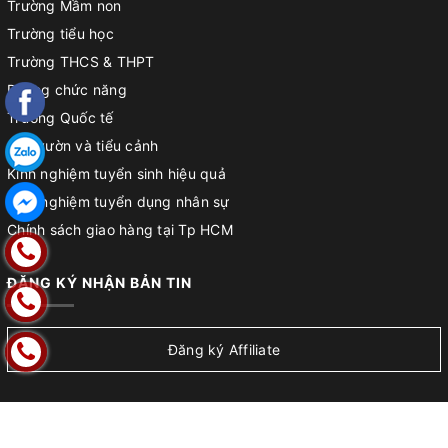
Trường Mầm non
Trường tiểu học
Trường THCS & THPT
Phòng chức năng
Trường Quốc tế
Sân vườn và tiểu cảnh
Kinh nghiệm tuyển sinh hiệu quả
Kinh nghiệm tuyển dụng nhân sự
Chính sách giao hàng tại Tp HCM
Chính sách đổi trả
ĐĂNG KÝ NHẬN BẢN TIN
Chính sách bảo hành sản phẩm
Hướng dẫn lắp đặt sản phẩm
Hướng dẫn mua hàng
Đăng ký Affiliate
Hướng dẫn thanh toán