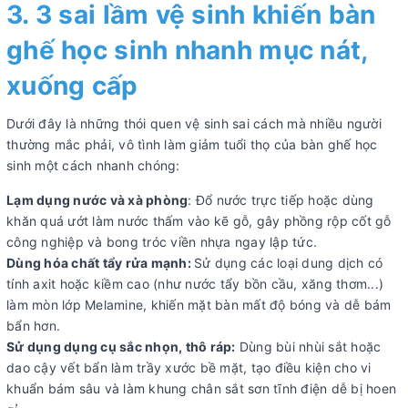
3. 3 sai lầm vệ sinh khiến bàn
ghế học sinh nhanh mục nát,
xuống cấp
Dưới đây là những thói quen vệ sinh sai cách mà nhiều người
thường mắc phải, vô tình làm giảm tuổi thọ của bàn ghế học
sinh một cách nhanh chóng:
Lạm dụng nước và xà phòng
: Đổ nước trực tiếp hoặc dùng
khăn quá ướt làm nước thấm vào kẽ gỗ, gây phồng rộp cốt gỗ
công nghiệp và bong tróc viền nhựa ngay lập tức.
Dùng hóa chất tẩy rửa mạnh:
Sử dụng các loại dung dịch có
tính axit hoặc kiềm cao (như nước tẩy bồn cầu, xăng thơm...)
làm mòn lớp Melamine, khiến mặt bàn mất độ bóng và dễ bám
bẩn hơn.
Sử dụng dụng cụ sắc nhọn, thô ráp:
Dùng bùi nhùi sắt hoặc
dao cậy vết bẩn làm trầy xước bề mặt, tạo điều kiện cho vi
khuẩn bám sâu và làm khung chân sắt sơn tĩnh điện dễ bị hoen