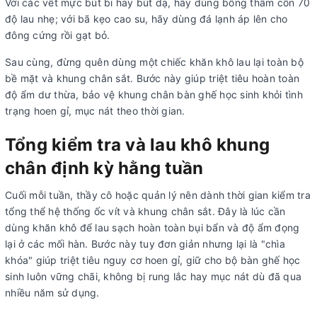
Với các vết mực bút bi hay bút dạ, hãy dùng bông thấm cồn 70
độ lau nhẹ; với bã kẹo cao su, hãy dùng đá lạnh áp lên cho
đông cứng rồi gạt bỏ.
Sau cùng, đừng quên dùng một chiếc khăn khô lau lại toàn bộ
bề mặt và khung chân sắt. Bước này giúp triệt tiêu hoàn toàn
độ ẩm dư thừa, bảo vệ khung chân bàn ghế học sinh khỏi tình
trạng hoen gỉ, mục nát theo thời gian.
Tổng kiểm tra và lau khô khung
chân định kỳ hằng tuần
Cuối mỗi tuần, thầy cô hoặc quản lý nên dành thời gian kiểm tra
tổng thể hệ thống ốc vít và khung chân sắt. Đây là lúc cần
dùng khăn khô để lau sạch hoàn toàn bụi bẩn và độ ẩm đọng
lại ở các mối hàn. Bước này tuy đơn giản nhưng lại là "chìa
khóa" giúp triệt tiêu nguy cơ hoen gỉ, giữ cho bộ bàn ghế học
sinh luôn vững chãi, không bị rung lắc hay mục nát dù đã qua
nhiều năm sử dụng.