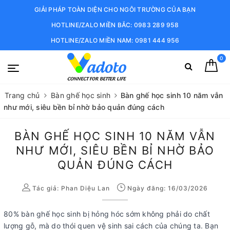
GIẢI PHÁP TOÀN DIỆN CHO NGÔI TRƯỜNG CỦA BẠN
HOTLINE/ZALO MIỀN BẮC: 0983 289 958
HOTLINE/ZALO MIỀN NAM: 0981 444 956
0
Trang chủ
Bàn ghế học sinh
Bàn ghế học sinh 10 năm vẫn
như mới, siêu bền bỉ nhờ bảo quản đúng cách
BÀN GHẾ HỌC SINH 10 NĂM VẪN
NHƯ MỚI, SIÊU BỀN BỈ NHỜ BẢO
QUẢN ĐÚNG CÁCH
Tác giả:
Phan Diệu Lan
Ngày đăng: 16/03/2026
80% bàn ghế học sinh bị hỏng hóc sớm không phải do chất
lượng gỗ, mà do thói quen vệ sinh sai cách của chúng ta. Bạn